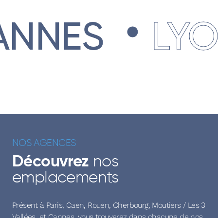
.
.
ES
LYON
NOS AGENCES
nos
Découvrez
emplacements
Présent à Paris, Caen, Rouen, Cherbourg, Moutiers / Les 3
Vallées, et Cannes, vous trouverez dans chacune de nos