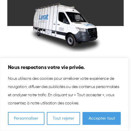
Location utilitaire 14/15m3
Nous respectons votre vie privée.
porte-verre
Nous utilisons des cookies pour améliorer votre expérience de
navigation, diffuser des publicités ou des contenus personnalisés
et analyser notre trafic. En cliquant sur « Tout accepter », vous
Notre gamme de 14/15m3 porte-verres est idéale pour
consentez à notre utilisation des cookies.
transporter vos matériels (verres, poutres…) grâce à son
porte-verres et ses galeries. ...
Personnaliser
Tout rejeter
Accepter tout