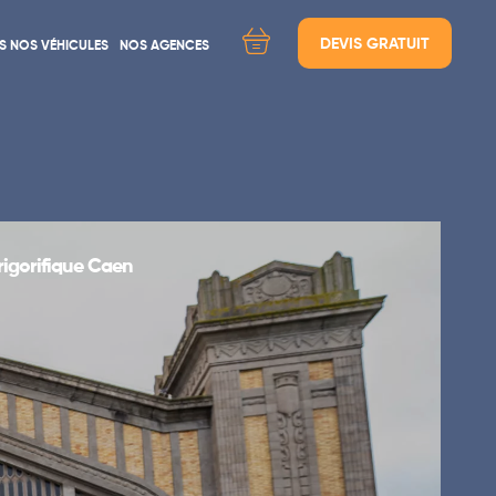
DEVIS GRATUIT
S NOS VÉHICULES
NOS AGENCES
ÉES
Location d'utilitaires Lyon
Location d'utilitaires Paris
Location d'utilitaires Cherbourg
le
rigorifique Caen
Location d'utilitaire Marseille
Location d'utilitaires Rouen
Location d'utilitaires Moutiers / Les 3 Vallées
Location d'utilitaires Caen / Mondeville
Location d'utilitaires Cannes