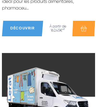
idéal pour les produits alimentaires,
pharmaceu...
À partir de
DÉCOUVRIR
162.45€
HT*