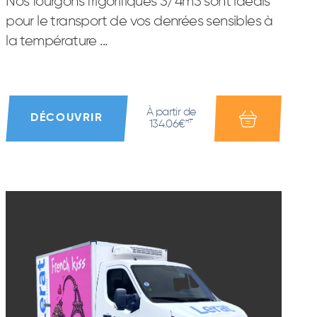
Nos fourgons frigorifiques 3/4m3 sont idéals
pour le transport de vos denrées sensibles à
la température ...
À partir de
DÉCOUVRIR
134.06€
HT*