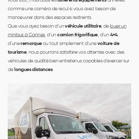
vous faut, mais aussi les
différents équipements
annexes
dif
comme une caméra de recul si vous avez besoin de
Par
manœuvrer dans des espaces restreints.
un
Que vous ayez besoin d’un
véhicule utilitaire
, de
louer un
poi
minibus à Cannes
, d’un
camion frigorifique
, d’un
4×4
,
de
d’une
remorque
ou tout simplement d’une
voiture de
cam
tourisme
, nous pourrons satisfaire vos attentes avec des
m3,
véhicules de qualité bien entretenus capables d’exercer sur
att
de
longues distances
.
aus
les 
En 
véh
des 
pou
des