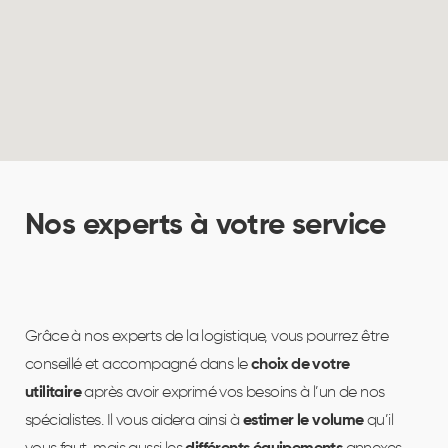
Nos experts à votre service
U
à
Grâce à nos experts de la logistique, vous pourrez être
Nou
conseillé et accompagné dans le
choix de votre
C’e
utilitaire
après avoir exprimé vos besoins à l’un de nos
véh
spécialistes. Il vous aidera ainsi à
estimer le volume
qu’il
Ca