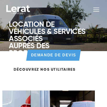
LOCATION DE
VÉHICULES & SERVICES
ASSOCIÉS
AUPRÈS DES
PROFESSIONNELS
DEMANDE DE DEVIS
DÉCOUVREZ NOS UTILITAIRES