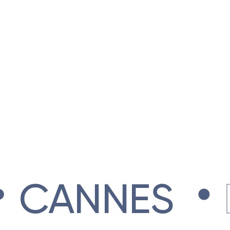
.
CANNES
L