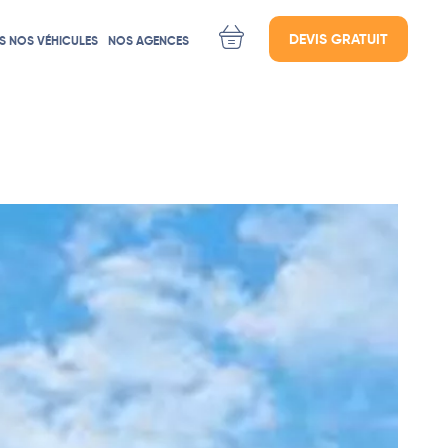
DEVIS GRATUIT
S NOS VÉHICULES
NOS AGENCES
ÉES
Location d'utilitaires Lyon
Location d'utilitaires Paris
Location d'utilitaires Cherbourg
le
Location d'utilitaire Marseille
Location d'utilitaires Rouen
Location d'utilitaires Moutiers / Les 3 Vallées
Location d'utilitaires Caen / Mondeville
Location d'utilitaires Cannes