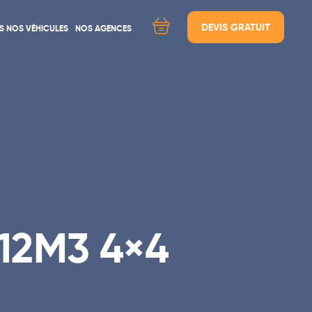
DEVIS GRATUIT
S NOS VÉHICULES
NOS AGENCES
ÉES
Location d'utilitaires Lyon
Location d'utilitaires Paris
Location d'utilitaires Cherbourg
le
Location d'utilitaire Marseille
Location d'utilitaires Rouen
Location d'utilitaires Moutiers / Les 3 Vallées
/12M3 4×4
Location d'utilitaires Caen / Mondeville
Location d'utilitaires Cannes