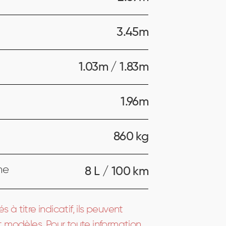
3.45m
1.03m / 1.83m
1.96m
860 kg
ne
8 L / 100 km
à titre indicatif, ils peuvent
t modèles. Pour toute information