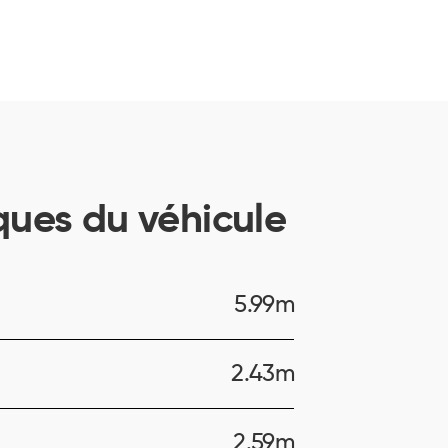
ques du véhicule
5.99m
2.43m
2.59m