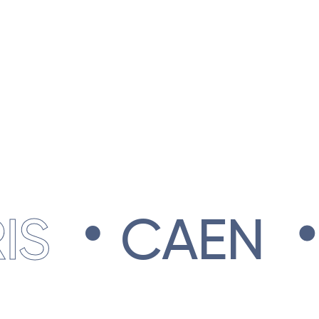
.
.
CAEN
R