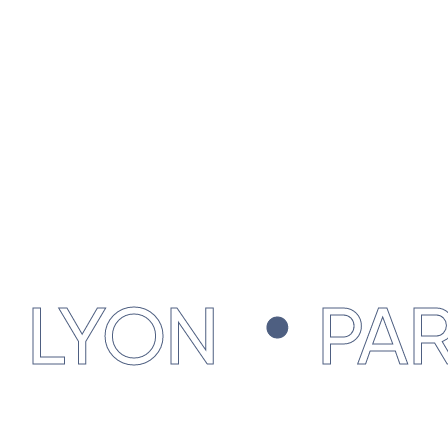
.
YON
PARIS