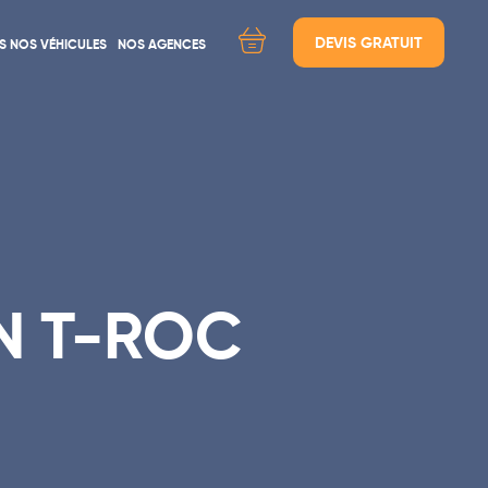
DEVIS GRATUIT
S NOS VÉHICULES
NOS AGENCES
ÉES
Location d'utilitaires Lyon
Location d'utilitaires Paris
Location d'utilitaires Cherbourg
le
Location d'utilitaire Marseille
Location d'utilitaires Rouen
N T-ROC
Location d'utilitaires Moutiers / Les 3 Vallées
Location d'utilitaires Caen / Mondeville
Location d'utilitaires Cannes