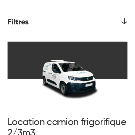
Filtres
Par agence Lerat
Véhicules
Dimensions
Location camion frigorifique
2/3m3