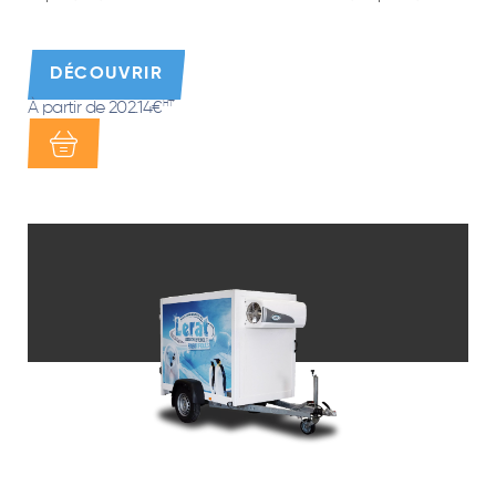
DÉCOUVRIR
À partir de 202.14€
HT*